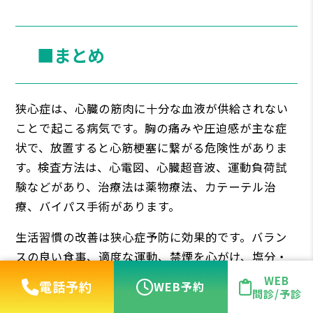
■まとめ
狭心症は、心臓の筋肉に十分な血液が供給されない
ことで起こる病気です。胸の痛みや圧迫感が主な症
状で、放置すると心筋梗塞に繋がる危険性がありま
す。検査方法は、心電図、心臓超音波、運動負荷試
験などがあり、治療法は薬物療法、カテーテル治
療、バイパス手術があります。
生活習慣の改善は狭心症予防に効果的です。バラン
スの良い食事、適度な運動、禁煙を心がけ、塩分・
コレステロール・脂肪分の摂りすぎに注意しましょ
WEB
電話予約
WEB予約
問診/予診
う。自分に合った適切な運動の種類や強度について