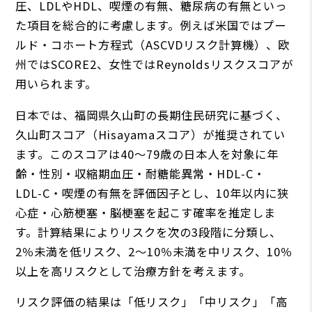
圧、LDLやHDL、喫煙の有無、糖尿病の有無といっ
た項目を総合的に考慮します。例えば米国ではプー
ルド・コホート方程式（ASCVDリスク計算機）、欧
州ではSCORE2、女性ではReynoldsリスクスコアが
用いられます。
日本では、福岡県久山町の長期住民研究に基づく、
久山町スコア（Hisayamaスコア）が推奨されてい
ます。このスコアは40〜79歳の日本人を対象に年
齢・性別・収縮期血圧・耐糖能異常・HDL‑C・
LDL‑C・喫煙の有無を評価因子とし、10年以内に狭
心症・心筋梗塞・脳梗塞を起こす確率を推定しま
す。計算結果によりリスクを次の3段階に分類し、
2％未満を低リスク、2〜10％未満を中リスク、10％
以上を高リスクとして治療方針を考えます。
リスク評価の結果は「低リスク」「中リスク」「高