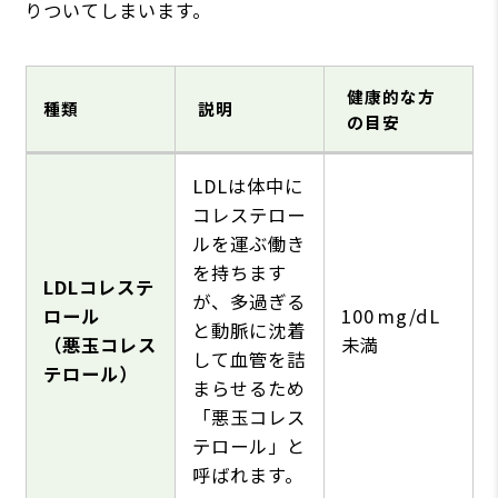
りついてしまいます。
健康的な方
種類
説明
の目安
LDLは体中に
コレステロー
ルを運ぶ働き
を持ちます
LDLコレステ
が、多過ぎる
ロール
100 mg/dL
と動脈に沈着
（悪玉コレス
未満
して血管を詰
テロール）
まらせるため
「悪玉コレス
テロール」と
呼ばれます。