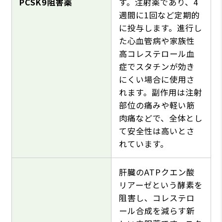
PCSK9阻害薬
す。注射薬であり、4
週間に1回など定期的
に投与します。進行し
た心血管病や家族性
高コレステロール血
症でスタチンが効き
にくい場合に使用さ
れます。副作用は注射
部位の痛みや軽い筋
肉痛などで、全体とし
て安全性は高いとさ
れています。
肝臓のATPクエン酸
リアーゼという酵素を
阻害し、コレステロ
ール合成を減らす新