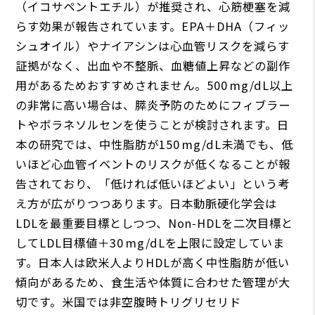
（イコサペントエチル）が推奨され、心筋梗塞を減
らす効果が報告されています。EPA＋DHA（フィッ
シュオイル）やナイアシンは心血管リスクを減らす
証拠がなく、出血や不整脈、血糖値上昇などの副作
用があるためおすすめされません。500 mg/dL以上
の非常に高い場合は、膵炎予防のためにフィブラー
トやボラネソルセンを使うことが検討されます。日
本の研究では、中性脂肪が150 mg/dL未満でも、低
いほど心血管イベントのリスクが低くなることが報
告されており、「低ければ低いほどよい」という考
え方が広がりつつあります。日本動脈硬化学会は
LDLを最重要目標としつつ、Non‑HDLを二次目標と
してLDL目標値＋30 mg/dLを上限に設定していま
す。日本人は欧米人よりHDLが高く中性脂肪が低い
傾向があるため、食生活や体質に合わせた管理が大
切です。米国では非空腹時トリグリセリド