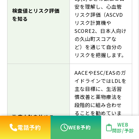
安を理解し、心血管
検査値とリスク評価
リスク評価（ASCVD
を知る
リスク計算機や
SCORE2、日本人向け
の久山町スコアな
ど）を通じて自分の
リスクを把握します。
AACEやESC/EASのガ
イドラインではLDLを
主な目標に、生活習
慣改善と薬物療法を
段階的に組み合わせ
ることを勧めていま
治療方針を決める
す。
WEB
電話予約
WEB予約
生活を整える：バラ
問診/予診
ンスの良い食事、適