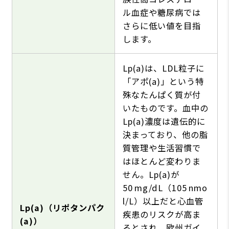
ル血症や糖尿病では
さらに低い値を目指
します。
Lp(a)は、LDL粒子に
「アポ(a)」という特
殊なたんぱく質が付
いたものです。血中の
Lp(a)濃度は遺伝的に
決まっており、他の脂
質管理や生活習慣で
はほとんど変わりま
せん。Lp(a)が
50 mg/dL（105 nmo
l/L）以上だと心血管
Lp(a)（リポタンパク
疾患のリスクが高ま
(a)）
るとされ、欧州ガイ